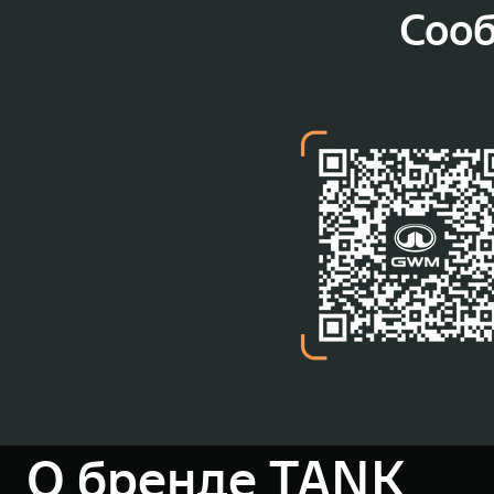
Соо
О бренде TANK