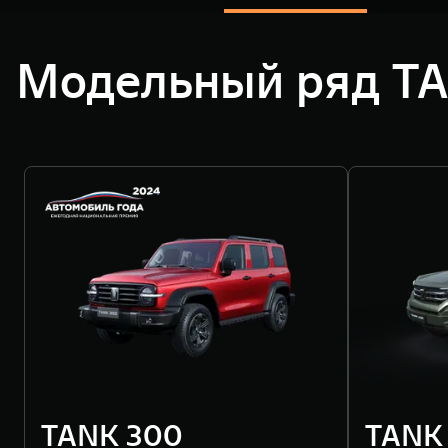
Модельный ряд T
TANK 300
TANK