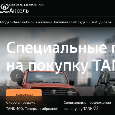
Официальный дилер TANK
Аксель
Мурманск, пр-кт Кольский, д. 83
+7 (8152) 79-00-00
Модели
Автомобили в наличии
Покупателям
Владельцам
О дилере
Специальные 
на покупку T
Подробнее
Скоро в продаже.
Специальные предложения
TANK 400. Теперь в гибридной версии.
на покупку TANK