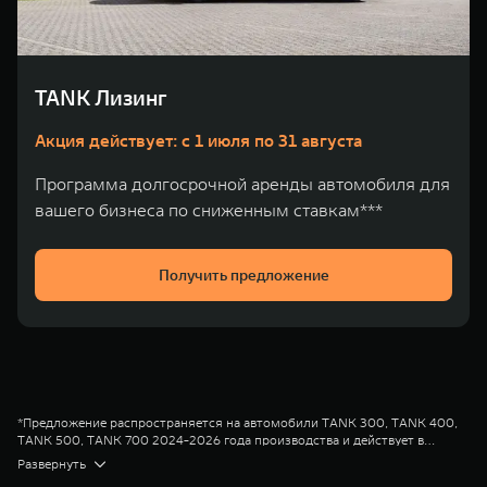
WEY 80
WEY 80 Лаундж
Масштаб возможностей
Масштаб возможностей
от 6 449 000 ₽
от 8 099 000 ₽
TANK Лизинг
Акция действует: с 1 июля по 31 августа
Программа долгосрочной аренды автомобиля для
вашего бизнеса по сниженным ставкам***
Получить предложение
*Предложение распространяется на автомобили TANK 300, TANK 400,
TANK 500, TANK 700 2024-2026 года производства и действует в
салонах официальных дилеров марки TANK до 31.08.2026
Диапазон Полной стоимости кредита в % годовых составляет от 2,778%
Развернуть
(включительно). Параметры программы «TANK Кредит» валюта кредита
до 16,101%. % ставка составляет от 0,010% до 12,600% на диапазонах