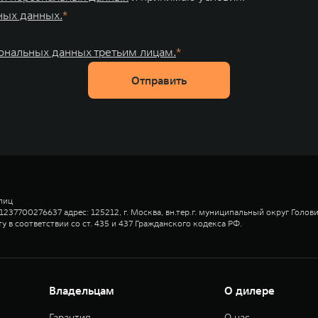
ных данных.
сональных данных третьим лицам.
Отправить
лиц
37700276637 адрес: 125212, г. Москва, вн.тер.г. муниципальный округ Головин
 в соответствии со ст. 435 и 437 Гражданского кодекса РФ.
Владельцам
О дилере
Гарантия
О нас