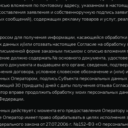
исью вложения по почтовому адресу, указанном в настоящ
у составления заявления и собственноручную подпись заяв
 сообщений), содержащих рекламу товаров и услуг, реал
просом для получения информации, касающейся обработки 
 данных и/или отозвать настоящее Согласие на обработку
письменной форме заказным письмом с описью вложения по
вление должно содержать № основного документа, удостов
нного документа и выдавшем его органе, сведения, подтв
чения договора, условное словесное обозначение и (или) 
ных Оператором, подпись Субъекта персональных данных 
ющий 30 (тридцать) дней с даты получения отзыва Соглас
атор вправе продолжить обработку моих персональных данн
Федерации.
ных действует с момента его предоставления Оператору и 
е Оператор имеет право обрабатывать в целях исполнения
дерального закона от 27.07.2006 г. №152-ФЗ «О персональ