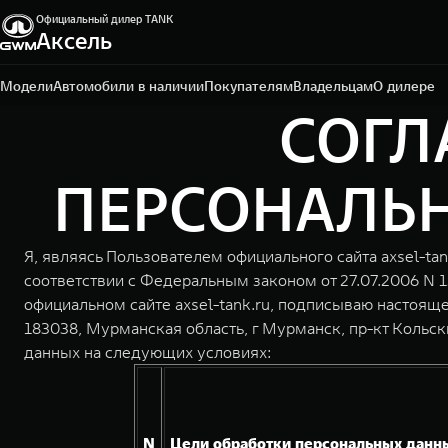
Официальный дилер TANK
Аксель
Мурманск, пр-кт Кольский, д. 83
+7 (8152) 79-00-00
Модели
Автомобили в наличии
Покупателям
Владельцам
О дилере
СОГЛ
ПЕРСОНАЛЬНЫ
Я, являясь Пользователем официального сайта axsel-tan
соответствии с Федеральным законом от 27.07.2006 N 
официальном сайте axsel-tank.ru, подписываю настоя
183038, Мурманская область, г Мурманск, пр-кт Кольски
данных на следующих условиях:
N
Цели обработки персональных данн