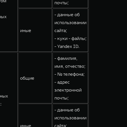
том
почты;
- данные об
ных
использовании
иные
сайта;
- куки - файлы;
- Yandex ID.
- фамилия,
имя, отчество;
- № телефона;
общие
- адрес
электронной
мных
почты;
:
- данные об
использовании
иные
сайта;