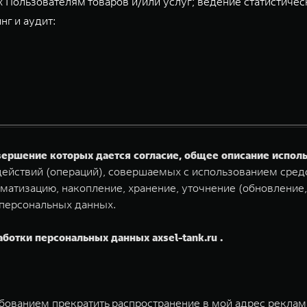
 Пользователям товаров и/или услуг; ведение статистичес
нг и аудит:
овершение которых дается согласие, общее описание испо
ействий (операций), совершаемых с использованием средс
матизацию, накопление, хранение, уточнение (обновление,
 персональных данных.
аботки персональных данных axsel-tank.ru .
ебованием прекратить распространение в мой адрес рекла