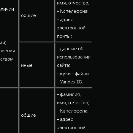
имя, отчество;
аличии
- № телефона;
общие
- адрес
электронной
почты;
ми;
- данные об
овения
использовании
дством
иные
сайта;
- куки - файлы;
- Yandex ID.
- фамилия,
имя, отчество;
- № телефона;
общие
- адрес
электронной