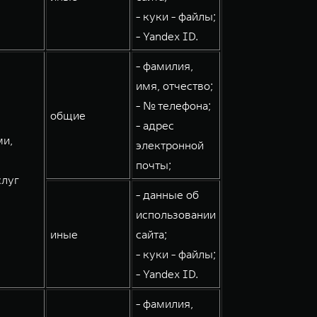
- куки - файлы;
- Yandex ID.
- фамилия,
имя, отчество;
- № телефона;
общие
- адрес
ми,
электронной
почты;
слуг
- данные об
использовании
иные
сайта;
- куки - файлы;
- Yandex ID.
- фамилия,