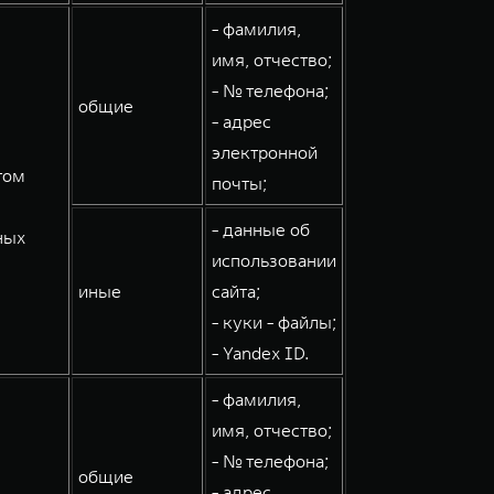
- фамилия,
имя, отчество;
- № телефона;
общие
- адрес
электронной
том
почты;
- данные об
ных
использовании
иные
сайта;
- куки - файлы;
- Yandex ID.
- фамилия,
имя, отчество;
- № телефона;
общие
- адрес