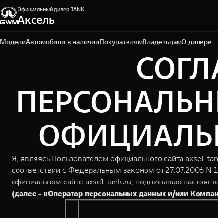
Официальный дилер TANK
Аксель
Мурманск, пр-кт Кольский, д. 83
+7 (8152) 79-00-00
Модели
Автомобили в наличии
Покупателям
Владельцам
О дилере
СОГЛ
ПЕРСОНАЛЬН
ОФИЦИАЛЬНО
Я, являясь Пользователем официального сайта axsel-tan
соответствии с Федеральным законом от 27.07.2006 N 
официальном сайте axsel-tank.ru, подписываю настоя
(далее - «Оператор персональных данных и/или Компа