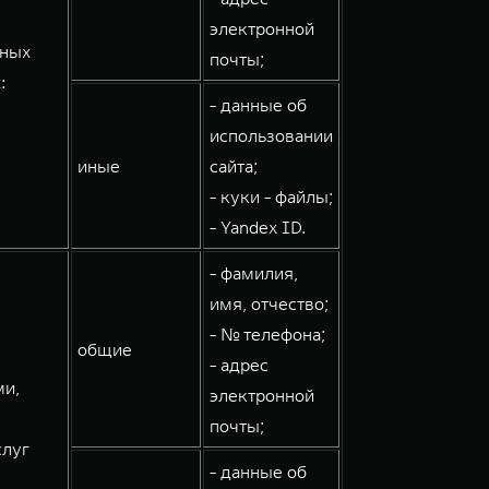
электронной
мных
почты;
:
- данные об
использовании
иные
сайта;
- куки - файлы;
- Yandex ID.
- фамилия,
имя, отчество;
- № телефона;
общие
- адрес
ми,
электронной
почты;
слуг
- данные об