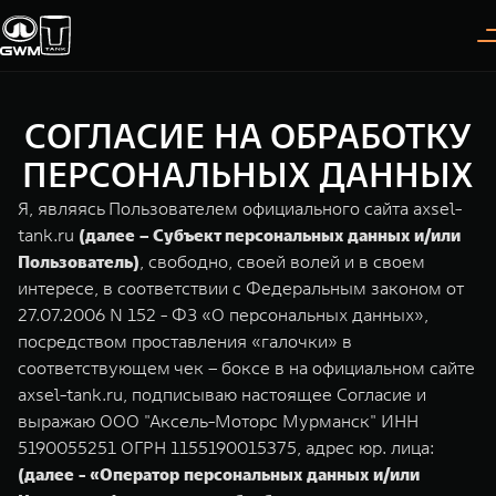
СОГЛАСИЕ НА ОБРАБОТКУ
Покупателям
Владельцам
О дилере
Модели
ПЕРСОНАЛЬНЫХ ДАННЫХ
Я, являясь Пользователем официального сайта axsel-
ВЫБОР АВТОМОБИЛЯ
ГАРАНТИЯ И ПОДДЕРЖКА
ИНФОРМАЦИЯ
tank.ru
(далее – Субъект персональных данных и/или
Пользователь)
, свободно, своей волей и в своем
Спецпредложения
Гарантия
О нас
интересе, в соответствии с Федеральным законом от
Конфигуратор
Помощь на дороге
35 лет GWM
27.07.2006 N 152 - ФЗ «О персональных данных»,
посредством проставления «галочки» в
Тест-драйв
GWM ТЕХ ДЕНЬ
TANK 300
TANK 400
соответствующем чек – боксе в на официальном сайте
СЕРВИС
Следуй за открытиями
За пределы возможного
axsel-tank.ru, подписываю настоящее Согласие и
Зарядные станции
Новости
от 3 999 000 ₽
от 5 599 000 ₽
Калькулятор ТО
выражаю ООО "Аксель-Моторс Мурманск" ИНН
5190055251 ОГРН 1155190015375, адрес юр. лица:
Нулевое ТО
ПОКУПКА АВТОМОБИЛЯ
(далее - «Оператор персональных данных и/или