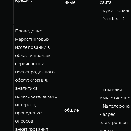
кредит:
иные
сайта;
WEY 80
WEY 80 Лаундж
- куки - файлы
Масштаб возможностей
Масштаб возможностей
- Yandex ID.
от 6 449 000 ₽
от 8 099 000 ₽
Проведение
маркетинговых
исследований в
области продаж,
сервисного и
послепродажного
обслуживания,
аналитика
- фамилия,
пользовательского
имя, отчество
интереса,
- № телефона;
общие
проведение
- адрес
опросов,
электронной
анкетирования,
почты;