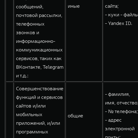
иные
сайта;
сообщений,
- куки - файлы
почтовой рассылки,
- Yandex ID.
телефонных
звонков и
информационно-
коммуникационных
сервисов, таких как
ВКонтакте, Telegram
и т.д.:
Совершенствование
- фамилия,
функций и сервисов
имя, отчество
сайтов и/или
- № телефона;
мобильных
общие
- адрес
приложений, и/или
электронной
программных
почты;