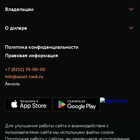
Спецпредложения
Тест-драйв
Владельцам
TANK Финансы
TANK Кредит
Гарантия
TANK Лизинг
Помощь на дороге
Корпоративным клиентам
О дилере
Новые цифровые сервисы TANK
Зарядные станции
Подписки
О нас
Специальные предложения
35 лет GWM
Сервис
Политика конфиденциальности
GWM ТЕХ ДЕНЬ
Нулевое ТО
Новости
Правовая информация
Моторные масла
+7 (8152) 79-00-00
info@axsel-tank.ru
Аксель
Для улучшения работы сайта и взаимодействия с
© ООО «Грейт Волл Мотор Рус»
пользователями сайта мы используем файлы cookie.
Продолжая работу с сайтом, вы разрешаете использование