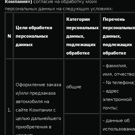
Компания»)
согласие на обработку моих
TANK Финансы
Сервис
персональных данных на следующих условиях:
Корпоративным клиентам
Специальные предложения
Категории
Перечень
TANK 500
TANK 700
Моторные масла
Цели обработки
персональных
персональных
Веди за собой
Сила признания
TANK ФИНАНСЫ
N
персональных
данных,
данных,
от 6 499 000 ₽
от 10 199 000 ₽
TANK Кредит
ЦИФРОВЫЕ СЕРВИСЫ TANK
данных
подлежащих
подлежащих
обработке
обработке
TANK Лизинг
Цифровые сервисы TANK
- фамилия,
TANK Страхование
Подписки
имя, отчество
- № телефона;
WEY 07
WEY 05
Оформление заказа
общие
- адрес
Расширяя границы комфорта
Эстетика нового времени
и/или предзаказа
от 6 149 000 ₽
от 5 699 000 ₽
электронной
автомобиля на
почты;
1.
сайте Компании с
целью дальнейшего
- данные об
приобретения в
использовани