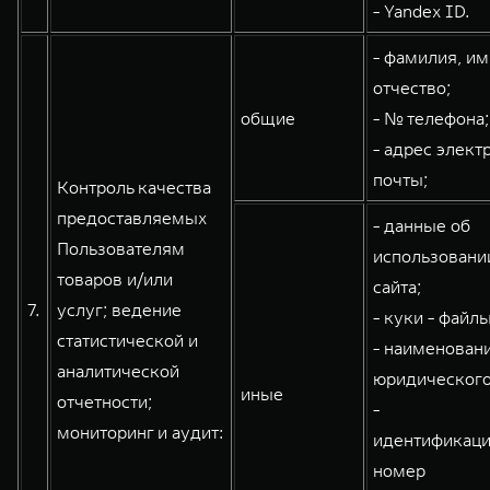
- Yandex ID.
- фамилия, им
отчество;
общие
- № телефона;
- адрес элект
почты;
Контроль качества
предоставляемых
- данные об
Пользователям
использовани
товаров и/или
сайта;
7.
услуг; ведение
- куки - файлы
статистической и
- наименован
аналитической
юридического
иные
отчетности;
-
мониторинг и аудит:
идентификац
номер