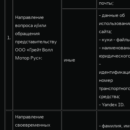
почты;
- данные об
Направление
WEY 80
WEY 80 Лаундж
использовани
вопроса и/или
Масштаб возможностей
Масштаб возможностей
сайта;
обращения
от 6 449 000 ₽
от 8 099 000 ₽
1.
- куки - файлы
представительству
- наименован
ООО «Грейт Волл
юридического
Мотор Рус»:
иные
-
идентификац
номер
транспортног
средства;
- Yandex ID.
Направление
своевременных
- фамилия, им