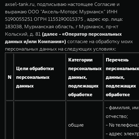
TANK Финансы
Сервис
axsel-tank.ru, подписываю настоящее Согласие и
выражаю ООО "Аксель-Моторс Мурманск" ИНН
Корпоративным клиентам
Специальные предложения
5190055251 ОГРН 1155190015375 , адрес юр. лица:
183038, Мурманская область, г Мурманск, пр-кт
Моторные масла
TANK 500
TANK 700
TANK ФИНАНСЫ
Кольский, д. 81
(далее - «Оператор персональных
Веди за собой
Сила признания
данных и/или Компания»)
согласие на обработку моих
TANK Кредит
ЦИФРОВЫЕ СЕРВИСЫ TANK
от 6 499 000 ₽
от 10 199 000 ₽
персональных данных на следующих условиях:
TANK Лизинг
Цифровые сервисы TANK
Категории
Перечень
Цели обработки
персональных
персональных
TANK Страхование
Подписки
N
персональных
данных,
данных,
данных
подлежащих
подлежащих
обработке
обработке
WEY 07
WEY 05
Расширяя границы комфорта
Эстетика нового времени
- фамилия, им
от 6 149 000 ₽
от 5 699 000 ₽
отчество;
общие
- № телефона;
- адрес элект