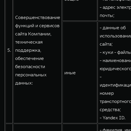
- адрес элект
почты;
Совершенствование
функций и сервисов
- данные об
сайта Компании,
использовани
техническая
сайта;
5.
поддержка,
- куки - файлы
обеспечение
- наименован
безопасности
юридического
иные
персональных
-
данных:
идентификац
номер
транспортног
средства;
- Yandex ID.
- фамилия, им