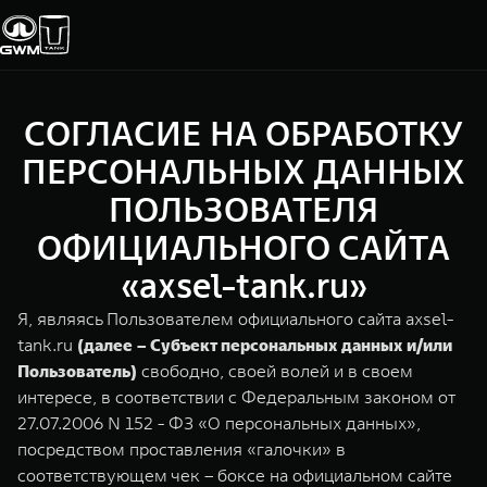
СОГЛАСИЕ НА ОБРАБОТКУ
Покупателям
Владельцам
О дилере
Модели
ПЕРСОНАЛЬНЫХ ДАННЫХ
ПОЛЬЗОВАТЕЛЯ
ВЫБОР АВТОМОБИЛЯ
ГАРАНТИЯ И ПОДДЕРЖКА
ИНФОРМАЦИЯ
ОФИЦИАЛЬНОГО САЙТА
Спецпредложения
Гарантия
О нас
«axsel-tank.ru»
Конфигуратор
Помощь на дороге
35 лет GWM
Я, являясь Пользователем официального сайта axsel-
tank.ru
(далее – Субъект персональных данных и/или
Тест-драйв
GWM ТЕХ ДЕНЬ
TANK 300
TANK 400
СЕРВИС
Пользователь)
свободно, своей волей и в своем
Зарядные станции
Новости
Следуй за открытиями
За пределы возможного
интересе, в соответствии с Федеральным законом от
Калькулятор ТО
от 3 999 000 ₽
от 5 599 000 ₽
27.07.2006 N 152 - ФЗ «О персональных данных»,
посредством проставления «галочки» в
Нулевое ТО
ПОКУПКА АВТОМОБИЛЯ
соответствующем чек – боксе на официальном сайте