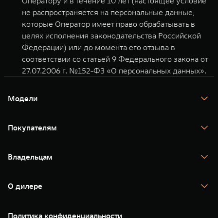
Оператору и в течение 10 лет (настоящее условие
не распространяется на персональные данные,
которые Оператор имеет право обрабатывать в
целях исполнения законодательства Российской
Федерации) или до момента его отзыва в
соответствии со статьей 9 Федерального закона от
27.07.2006 г. №152-ФЗ «О персональных данных».
Модели
TANK 300
TANK 400
Покупателям
TANK 500
TANK 700
Спецпредложения
Тест-драйв
Владельцам
TANK Финансы
TANK Кредит
Гарантия
TANK Лизинг
Помощь на дороге
Корпоративным клиентам
О дилере
Новые цифровые сервисы TANK
Зарядные станции
Подписки
О нас
Специальные предложения
35 лет GWM
Сервис
Политика конфиденциальности