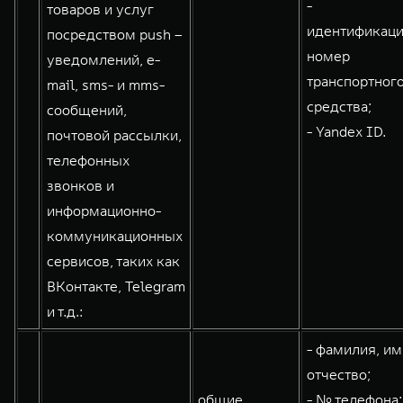
-
товаров и услуг
идентификац
посредством push –
номер
уведомлений, e-
транспортног
mail, sms- и mms-
средства;
сообщений,
- Yandex ID.
почтовой рассылки,
телефонных
звонков и
информационно-
коммуникационных
сервисов, таких как
ВКонтакте, Telegram
и т.д.:
- фамилия, им
отчество;
общие
- № телефона;