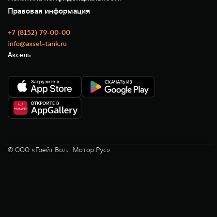
GWM ТЕХ ДЕНЬ
Нулевое ТО
Новости
Правовая информация
Моторные масла
+7 (8152) 79-00-00
info@axsel-tank.ru
Аксель
© ООО «Грейт Волл Мотор Рус»