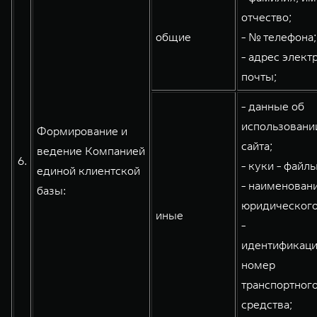
отчество;
общие
- № телефона;
- адрес элект
почты;
- данные об
использовани
Формирование и
сайта;
ведение Компанией
6.
- куки - файлы
единой клиентской
- наименован
базы:
юридического
иные
-
идентификац
номер
транспортног
средства;