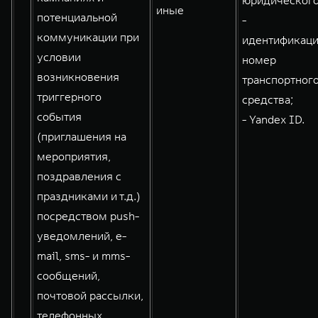
юридического
иные
потенциальной
-
коммуникации при
идентификац
условии
номер
возникновения
транспортног
триггерного
средства;
события
- Yandex ID.
(приглашения на
мероприятия,
поздравления с
праздниками и т.д.)
посредством push-
уведомлений, e-
mail, sms- и mms-
сообщений,
почтовой рассылки,
телефонных