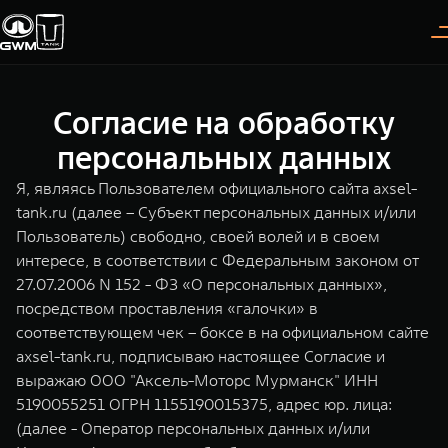
Согласие на обработку
Покупателям
Владельцам
О дилере
Модели
персональных данных
Я, являясь Пользователем официального сайта axsel-
ВЫБОР АВТОМОБИЛЯ
ГАРАНТИЯ И ПОДДЕРЖКА
ИНФОРМАЦИЯ
tank.ru (далее – Субъект персональных данных и/или
Пользователь) свободно, своей волей и в своем
Спецпредложения
Гарантия
О нас
интересе, в соответствии с Федеральным законом от
Конфигуратор
Помощь на дороге
35 лет GWM
27.07.2006 N 152 - ФЗ «О персональных данных»,
посредством проставления «галочки» в
Тест-драйв
GWM ТЕХ ДЕНЬ
TANK 300
TANK 400
соответствующем чек – боксе в на официальном сайте
СЕРВИС
Следуй за открытиями
За пределы возможного
axsel-tank.ru, подписываю настоящее Согласие и
Зарядные станции
Новости
от 3 999 000 ₽
от 5 599 000 ₽
Калькулятор ТО
выражаю ООО "Аксель-Моторс Мурманск" ИНН
5190055251 ОГРН 1155190015375, адрес юр. лица:
Нулевое ТО
ПОКУПКА АВТОМОБИЛЯ
(далее - Оператор персональных данных и/или