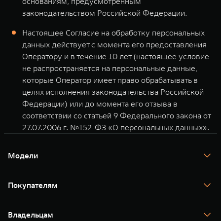
основаниям, предусмотренным
законодательством Российской Федерации.
Настоящее Согласие на обработку персональных
данных действует с момента его предоставления
Оператору и в течение 10 лет (настоящее условие
не распространяется на персональные данные,
которые Оператор имеет право обрабатывать в
целях исполнения законодательства Российской
Федерации) или до момента его отзыва в
соответствии со статьей 9 Федерального закона от
27.07.2006 г. №152-ФЗ «О персональных данных».
Модели
TANK 300
TANK 400
Покупателям
TANK 500
TANK 700
Спецпредложения
Тест-драйв
Владельцам
TANK Финансы