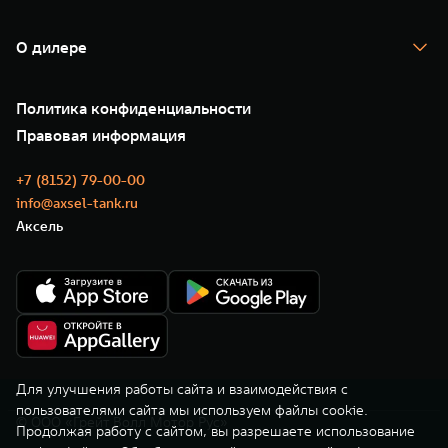
TANK Кредит
Гарантия
TANK Лизинг
Помощь на дороге
Корпоративным клиентам
О дилере
Новые цифровые сервисы TANK
Зарядные станции
Подписки
О нас
Специальные предложения
35 лет GWM
Сервис
Политика конфиденциальности
GWM ТЕХ ДЕНЬ
Нулевое ТО
Новости
Правовая информация
Моторные масла
+7 (8152) 79-00-00
info@axsel-tank.ru
Аксель
Для улучшения работы сайта и взаимодействия с
пользователями сайта мы используем файлы cookie.
© ООО «Грейт Волл Мотор Рус»
Продолжая работу с сайтом, вы разрешаете использование