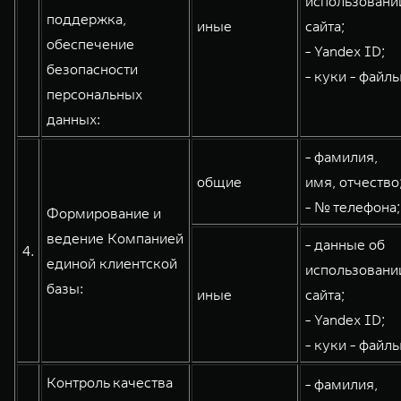
использовани
поддержка,
иные
сайта;
обеспечение
- Yandex ID;
безопасности
- куки - файлы
персональных
данных:
- фамилия,
общие
имя, отчество
- № телефона;
Формирование и
ведение Компанией
- данные об
4.
единой клиентской
использовани
базы:
иные
сайта;
- Yandex ID;
- куки - файлы
Контроль качества
- фамилия,