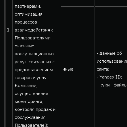
партнерами,
WEY 80
WEY 80 Лаундж
оптимизация
Масштаб возможностей
Масштаб возможностей
от 6 449 000 ₽
от 8 099 000 ₽
процессов
1.
взаимодействия с
Пользователями,
оказание
- данные об
консультационных
использовани
услуг, связанных с
иные
сайта;
предоставлением
- Yandex ID;
товаров и услуг
- куки - файлы
Компании,
осуществление
мониторинга,
контроля продаж и
обслуживания
Пользователей: