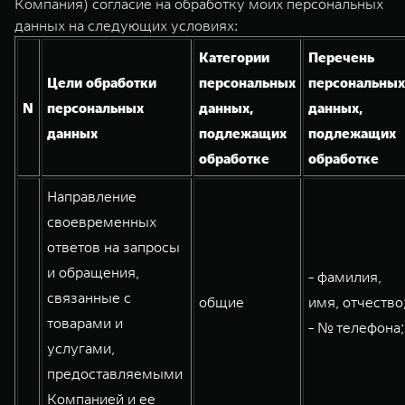
Компания) согласие на обработку моих персональных
TANK Финансы
Сервис
данных на следующих условиях:
Корпоративным клиентам
Специальные предложения
Категории
Перечень
TANK 500
TANK 700
Моторные масла
Цели обработки
персональных
персональных
Веди за собой
Сила признания
TANK ФИНАНСЫ
N
персональных
данных,
данных,
от 6 499 000 ₽
от 10 199 000 ₽
TANK Кредит
ЦИФРОВЫЕ СЕРВИСЫ TANK
данных
подлежащих
подлежащих
обработке
обработке
TANK Лизинг
Цифровые сервисы TANK
Направление
TANK Страхование
Подписки
своевременных
ответов на запросы
WEY 07
WEY 05
и обращения,
Расширяя границы комфорта
Эстетика нового времени
- фамилия,
от 6 149 000 ₽
от 5 699 000 ₽
связанные с
общие
имя, отчество
товарами и
- № телефона;
услугами,
предоставляемыми
Компанией и ее