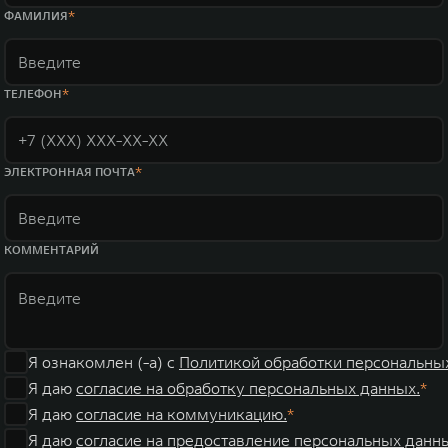
WEY 07
WEY 05
ФАМИЛИЯ
Расширяя границы комфорта
Эстетика ново
от 6 149 000 ₽
от 5 699 0
ТЕЛЕФОН
ЭЛЕКТРОННАЯ ПОЧТА
КОММЕНТАРИЙ
WEY 80
WEY 80 Л
Масштаб возможностей
Масштаб возм
от 6 449 000 ₽
от 8 099 0
Я ознакомлен (-а) с
Политикой обработки персональны
Я даю
согласие на обработку персональных данных.
Я даю
согласие на коммуникацию.
Я даю
согласие на предоставление персональных данны