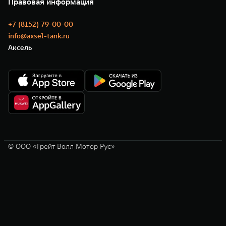
Правовая информация
Моторные масла
+7 (8152) 79-00-00
info@axsel-tank.ru
Аксель
© ООО «Грейт Волл Мотор Рус»