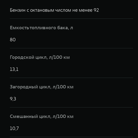
Бензин с октановым числом не менее 92
Б
Емкость топливного бака, л
80
8
Городской цикл, л/100 км
13,1
1
Загородный цикл, л/100 км
9,3
9
Смешанный цикл, л/100 км
10,7
1