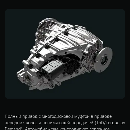
WEY 07
WEY 05
Расширяя границы комфорта
Эстетика ново
от 6 149 000 ₽
от 5 699 0
WEY 80
WEY 80 Л
Масштаб возможностей
Масштаб возм
от 6 449 000 ₽
от 8 099 0
Полный привод с многодисковой муфтой в приводе
передних колес и понижающей передачей (ToD/Torque on
Demand). Автомобиль сам контролирует дорожное