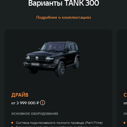
Варианты TANK 300
Подробнее о комплектациях
ДРАЙВ
С
от
3 999 000 ₽
о
ОСНОВНОЕ ОБОРУДОВАНИЕ
О
Система подключаемого полного привода (Part-Time)