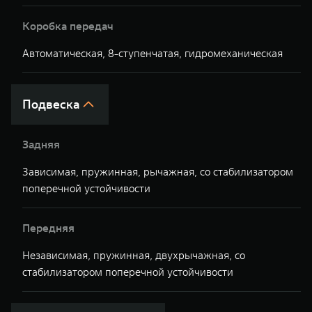
Коробка передач
Автоматическая, 8-ступенчатая, гидромеханическая
А
Подвеска
Задняя
Зависимая, пружинная, рычажная, со стабилизатором
З
поперечной устойчивости
у
Передняя
Независимая, пружинная, двухрычажная, со
Н
стабилизатором поперечной устойчивости
п