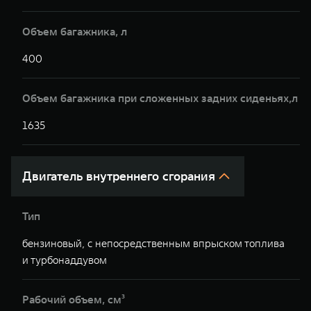
Объем багажника, л
400
4
Объем багажника при сложенных задних сиденьях,л
1635
1
Двигатель внутреннего сгорания
Тип
бензиновый, с непосредственным впрыском топлива
б
и турбонаддувом
т
Рабочий объем, см³