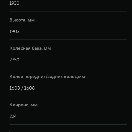
1930
1
Высота, мм
1903
1
Колесная база, мм
2750
2
Колея передних/задних колес,мм
1608 / 1608
1
Клиренс, мм
224
2