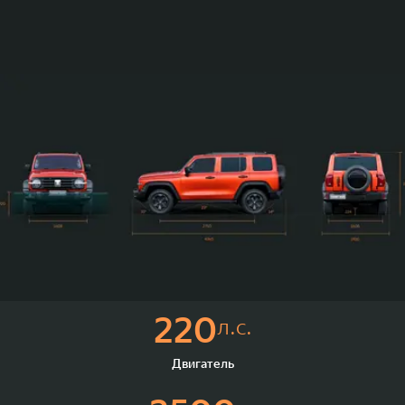
220
л.с.
Двигатель