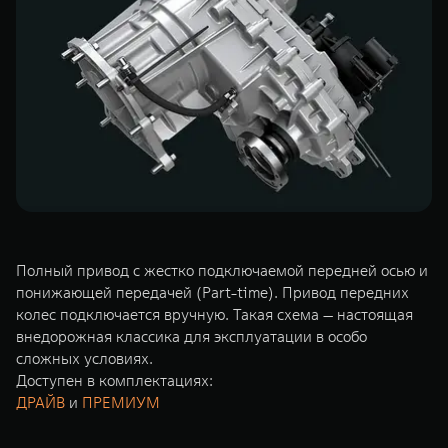
TANK Финансы
Сервис
Корпоративным клиентам
Специальные предложения
Моторные масла
TANK ФИНАНСЫ
TANK Кредит
ЦИФРОВЫЕ СЕРВИСЫ TANK
TANK Лизинг
Цифровые сервисы TANK
TANK 500
TANK 700
TANK Страхование
Подписки
Веди за собой
Сила признан
от 6 499 000 ₽
от 10 199 
Полный привод с жестко подключаемой передней осью и
понижающей передачей (Part-time). Привод передних
колес подключается вручную. Такая схема — настоящая
внедорожная классика для эксплуатации в особо
сложных условиях.
Доступен в комплектациях:
ДРАЙВ
и
ПРЕМИУМ