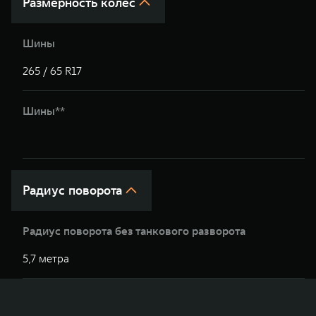
Размерность колес
Шины
265 / 65 R17
2
Шины**
2
Радиус поворота
Радиус поворота без танкового разворота
5,7 метра
5