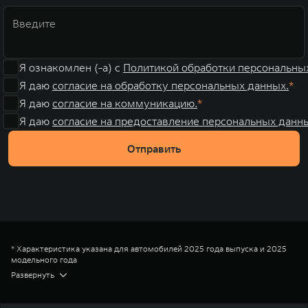
Я ознакомлен (-а) с
Политикой обработки персональны
Я даю
согласие на обработку персональных данных.
Я даю
согласие на коммуникацию.
Я даю
согласие на предоставление персональных данны
Отправить
* Характеристика указана для автомобилей 2025 года выпуска и 2025
модельного года
** Размерность указана для автомобилей 2025 года выпуска и 2025
Развернуть
модельного года
*** Цена на модель TANK (ТЭНК) 300 в комплектации Драйв с
двигателем 2,0T, 2026 года выпуска и 2025 модельного года, с учетом