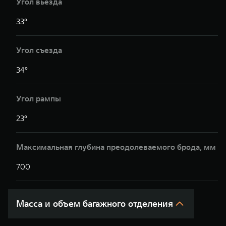
Угол вьезда
33°
3
Угол съезда
34°
3
Угол рампы
23°
2
Максимальная глубина преодолеваемого брода, мм
700
7
Масса и объем багажного отделения