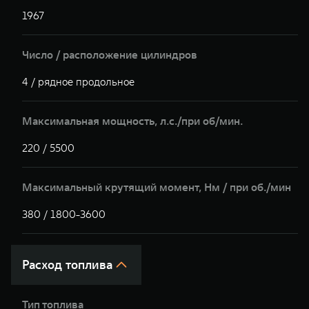
1967
1
Число / расположение цилиндров
4 / рядное продольное
4
Максимальная мощность, л.с./при об/мин.
220 / 5500
2
Максимальный крутящий момент, Hм / при об./мин
380 / 1800-3600
3
Расход топлива
Тип топлива