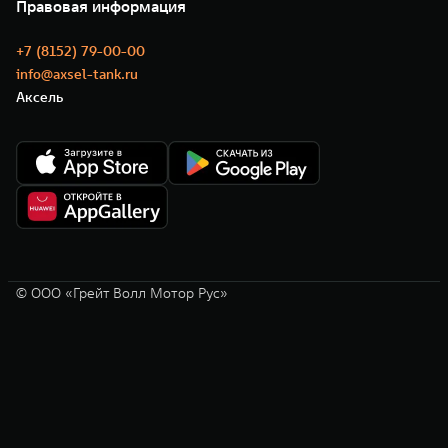
Новости
Правовая информация
Моторные масла
+7 (8152) 79-00-00
info@axsel-tank.ru
Аксель
© ООО «Грейт Волл Мотор Рус»