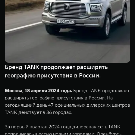
TANK Финансы
Сервис
Корпоративным клиентам
Специальные предложения
Моторные масла
TANK ФИНАНСЫ
TANK Кредит
ЦИФРОВЫЕ СЕРВИСЫ TANK
TANK Лизинг
Цифровые сервисы TANK
TANK 500
TANK 700
Бренд TANK продолжает расширять
TANK Страхование
Подписки
Веди за собой
Сила признан
географию присутствия в России.
от 6 499 000 ₽
от 10 199 
Москва, 18 апреля 2024 года.
Бренд TANK продолжает
расширять географию присутствия в России. На
сегодняшний день 47 официальных дилерских центров
TANK действует в 36 городах.
За первый квартал 2024 года дилерская сеть TANK
пополнилась шестью новыми городами: Оренбург -