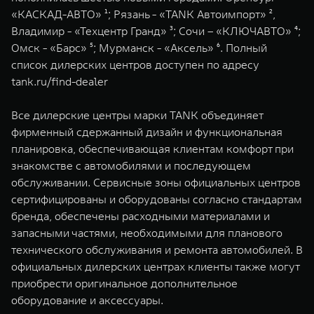
WEY 07
WEY 05
«КАСКАД-АВТО» ¹; Рязань - «TANK Автоимпорт» ²,
Расширяя границы комфорта
Эстетика нов
Владимир - «Техцентр Гранд» ³; Сочи – «КЛЮЧАВТО» ⁴;
от 6 149 000 ₽
от 5 699 0
Омск - «Барс» ⁵; Мурманск - «Аксель» ⁶. Полный
список дилерских центров доступен по адресу
tank.ru/find-dealer
Все дилерские центры марки TANK объединяет
фирменный сдержанный дизайн и функциональная
планировка, обеспечивающая клиентам комфорт при
знакомстве с автомобилями и последующем
обслуживании. Сервисные зоны официальных центров
WEY 80
WEY 80 
сертифицированы и оборудованы согласно стандартам
Масштаб возможностей
Масштаб воз
бренда, обеспечены расходными материалами и
от 6 449 000 ₽
от 8 099 
запасными частями, необходимыми для планового
технического обслуживания и ремонта автомобилей. В
официальных дилерских центрах клиенты также могут
приобрести оригинальное дополнительное
оборудование и аксессуары.