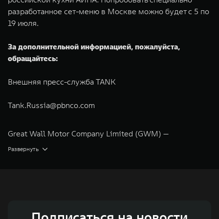
разработанное сет-меню в Москве можно будет с 5 по
19 июля.
За дополнительной информацией, пожалуйста,
обращайтесь:
Внешняя пресс-служба TANK
Tank.Russia@pbnco.com
Great Wall Motor Company Limited (GWM) —
глобальный производитель внедорожников,
Развернуть
кроссоверов и пикапов, специализирующийся на
интеллектуальных технологиях и экологичном
производстве. Компания была зарегистрирована на
Гонконгской и Шанхайской фондовых биржах в 2003 и
Подписаться на новости
2011 годах соответственно. Сфера деятельности