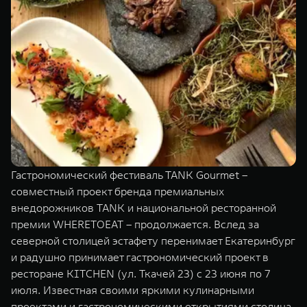
TANK Финансы
Сервис
Корпоративным клиентам
Специальные предложения
Моторные масла
TANK ФИНАНСЫ
TANK Кредит
ЦИФРОВЫЕ СЕРВИСЫ TANK
TANK Лизинг
Цифровые сервисы TANK
TANK 500
TANK 700
TANK Страхование
Подписки
Веди за собой
Сила признан
от 6 499 000 ₽
от 10 199 
Гастрономический фестиваль TANK Gourmet –
совместный проект бренда премиальных
внедорожников TANK и национальной ресторанной
премии WHERETOEAT – продолжается. Вслед за
северной столицей эстафету перенимает Екатеринбург
и радушно принимает гастрономический проект в
ресторане KITCHEN (ул. Ткачей 23) с 23 июня по 7
июля. Известная своими яркими кулинарными
проектами и гастрономическими открытиями столица