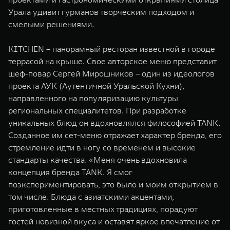
WEY 07
WEY 05
Урала удивит гурманов творческим подходом и
Расширяя границы комфорта
Эстетика нов
смелыми решениями.
от 6 149 000 ₽
от 5 699 0
KITCHEN – панорамный ресторан известной в городе
террасой на крыше. Свое авторское меню представит
шеф-повар Сергей Мирошников – один из идеологов
проекта АУК (Аутентичной Уральской Кухни),
направленного на популяризацию культуры
региональных специалитетов. При разработке
уникальных блюд он вдохновлялся философией TANK.
Созданное им сет-меню отражает характер бренда, его
WEY 80
WEY 80 
стремление идти в ногу со временем и высокие
Масштаб возможностей
Масштаб воз
стандарты качества. «Меня очень вдохновила
от 6 449 000 ₽
от 8 099 
концепция бренда TANK. Я смог
поэкспериментировать, это было и моим открытием в
том числе. Блюда с азиатскими акцентами,
приготовленные в местных традициях, порадуют
гостей новизной вкуса и оставят яркое впечатление от