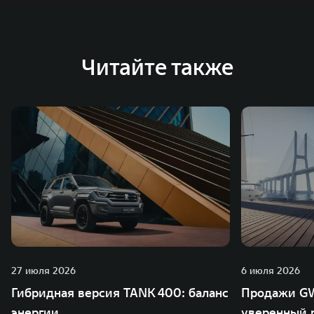
Австрии и Южной Корее. Компания построила
глобальную систему «14+5», которая включает 10
внутренних производственных комплексов и 4
Читайте также
зарубежных – в России, Таиланде, Бразилии и Индии, а
также 5 предприятий по сборке автомобилей.
27 июля 2026
6 июля 2026
Гибридная версия TANK 400: баланс
Продажи GW
энергии
уверенный р