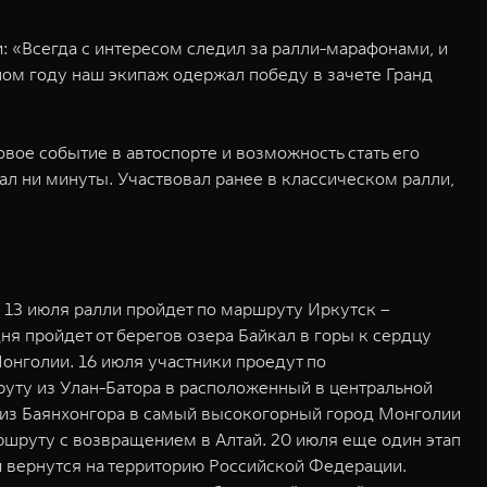
: «Всегда с интересом следил за ралли-марафонами, и
шлом году наш экипаж одержал победу в зачете Гранд
вое событие в автоспорте и возможность стать его
л ни минуты. Участвовал ранее в классическом ралли,
 13 июля ралли пройдет по маршруту Иркутск –
я пройдет от берегов озера Байкал в горы к сердцу
Монголии. 16 июля участники проедут по
уту из Улан-Батора в расположенный в центральной
я из Баянхонгора в самый высокогорный город Монголии
ршруту с возвращением в Алтай. 20 июля еще один этап
и вернутся на территорию Российской Федерации.