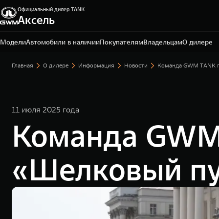
Официальный дилер TANK
Аксель
Мурманск, пр-кт Кольский, д. 83
+7 (8152) 79-00-00
Модели
Автомобили в наличии
Покупателям
Владельцам
О дилере
Главная
О дилере
Информация
Новости
Команда GWM TANK го
11 июля 2025 года
Команда GWM 
«Шелковый пу