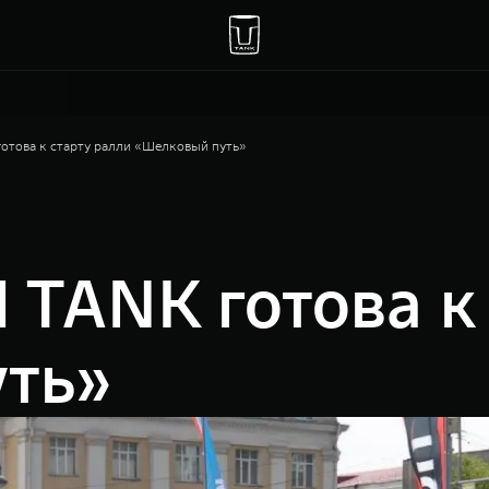
това к старту ралли «Шелковый путь»
TANK готова к 
ть»