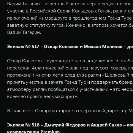
Вадим Гагарин – известный автоэксперт и редактор онла
участие в Российской Серии Кольцевых Гонок, ралли-сп
приключений на маршруте в прошлогоднем Гранд Туре н
заветную статуэтку тигра. Конечно, в этот раз хочется
Вадим Гагарин.
Экипаж № 517 – Оскар Конюхов и Михаил Меликов – деб
Оскар Конюхов – руководитель экспедиционного штаба 
пересекал Атлантический океан под парусом, совершил
протяжении многих лет я следил за ралли «Шелковый п
принять участие в зачете Гранд Тур и поддержать брен
атмосферу ралли, пообщаться с участниками – это нео
конечно пройти весь маршрут».
В экипаже с Оскаром стартует генеральный директор
Экипаж № 518 – Дмитрий Федоров и Андрей Сухов – поб
комплектации Premium.