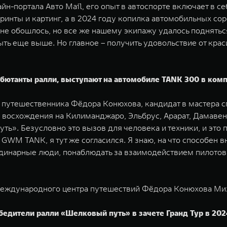
йн-портала Авто Mail, его опыт в автоспорте включает в с
ринты и картинг, а в 2024 году копилка автомобильных сор
е обошлось, но все же нашему экипажу удалось подняться 
 быть еще выше. Но главное – получить удовольствие от кр
ютанты ралли, выступают на автомобиле TANK 300 в компл
путешественника Фёдора Конюхова, кандидат в мастера спо
 восхождения на Килиманджаро, Эльбрус, Арарат, Дамавенд
уть». Безусловно это вызов для человека и техники, и эт
д GWM TANK, я тут же согласился. Я знаю, на что способен
рдинарные люди, понаблюдать за взаимодействием пилотов 
 Международного центра путешествий Фёдора Конюхова Ми
едители ралли «Шелковый путь» в зачете Гранд Тур в 202