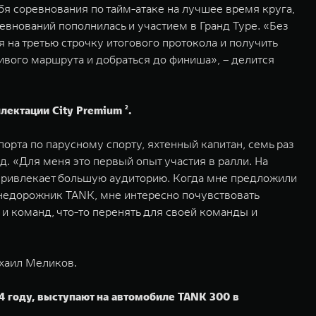
ебя соревнования по тайм-атаке на лучшее время круга,
евнований пополнилась и участием в Гранд Туре. «Без
на третью строчку итогового протокола и получить
асивого маршрута и добраться до финиша», – делится
ектации City Premium ².
рта по парусному спорту, яхтенный капитан, семь раз
. «Для меня это первый опыт участия в ралли. На
о привлекает большую аудиторию. Когда мне предложили
 внедорожник TANK, мне интересно почувствовать
и команд, что-то перенять для своей команды и
хаил Меликов.
4 году, выступают на автомобиле TANK 300 в