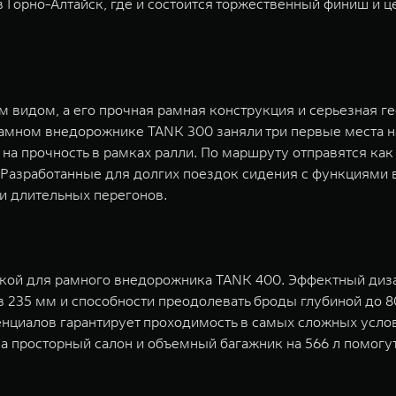
 Горно-Алтайск, где и состоится торжественный финиш и 
идом, а его прочная рамная конструкция и серьезная ге
амном внедорожнике TANK 300 заняли три первые места на
 на прочность в рамках ралли. По маршруту отправятся к
⁴. Разработанные для долгих поездок сидения с функциями
и длительных перегонов.
нкой для рамного внедорожника TANK 400. Эффектный диз
 235 мм и способности преодолевать броды глубиной до 8
нциалов гарантирует проходимость в самых сложных усло
 а просторный салон и объемный багажник на 566 л помог