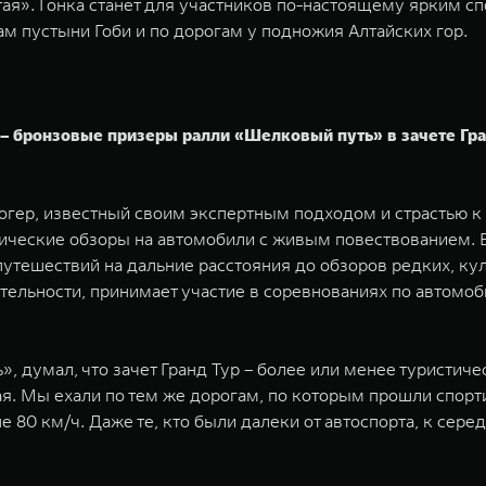
Алтая». Гонка станет для участников по-настоящему ярки
ам пустыни Гоби и по дорогам у подножия Алтайских гор.
 бронзовые призеры ралли «Шелковый путь» в зачете Гран
гер, известный своим экспертным подходом и страстью к 
ические обзоры на автомобили с живым повествованием. В
путешествий на дальние расстояния до обзоров редких, ку
тельности, принимает участие в соревнованиях по автом
 думал, что зачет Гранд Тур – более или менее туристическ
ная. Мы ехали по тем же дорогам, по которым прошли спор
80 км/ч. Даже те, кто были далеки от автоспорта, к серед