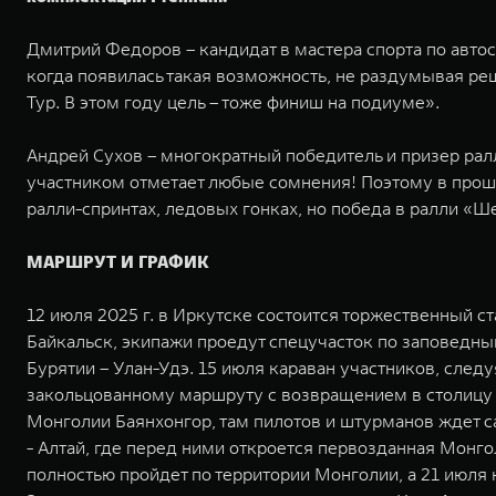
Дмитрий Федоров – кандидат в мастера спорта по авто
когда появилась такая возможность, не раздумывая реш
Тур. В этом году цель – тоже финиш на подиуме». ⁠⁠
Андрей Сухов – многократный победитель и призер рал
участником отметает любые сомнения! Поэтому в прошл
ралли-спринтах, ледовых гонках, но победа в ралли «Ше
МАРШРУТ И ГРАФИК
12 июля 2025 г. в Иркутске состоится торжественный с
Байкальск, экипажи проедут спецучасток по заповедны
Бурятии – Улан-Удэ. 15 июля караван участников, след
закольцованному маршруту с возвращением в столицу 
Монголии Баянхонгор, там пилотов и штурманов ждет с
- Алтай, где перед ними откроется первозданная Монг
полностью пройдет по территории Монголии, а 21 июля