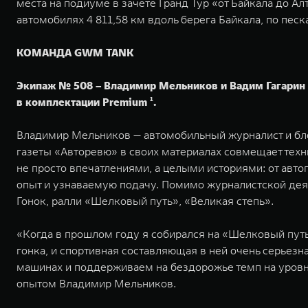
места на подиуме в зачете Гранд Тур «от Байкала до 
автомобилях 4 811,58 км вдоль берега Байкала, по песк
КОМАНДА GWM TANK
Экипаж № 508 – Владимир Мельников и Вадим Гагарин –
в комплектации Premium ¹.
Владимир Мельников — автомобильный журналист и бло
газеты «Авторевю» в своих материалах совмещает техн
не просто впечатлениями, а целыми историями: от авто
опыт и узнаваемую подачу. Помимо журналистской дея
Гонок, ралли «Шелковый путь», «Великая степь».
«Когда в прошлом году я собирался на «Шелковый путь»,
гонка, и спортивная составляющая в ней очень серьез
машинах и поддерживаем на бездорожье темп на уровне 
опытом Владимир Мельников.