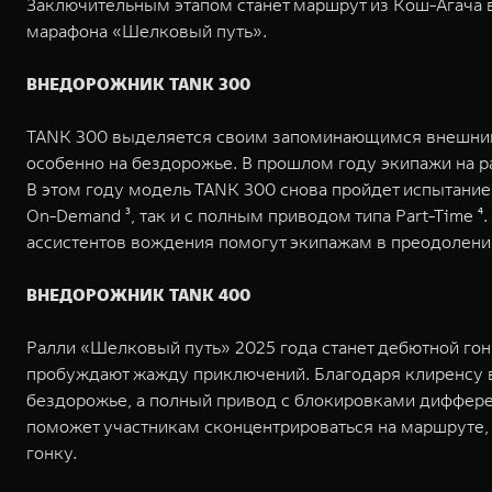
Заключительным этапом станет маршрут из Кош-Агача в
марафона «Шелковый путь».
ВНЕДОРОЖНИК TANK 300
TANK 300 выделяется своим запоминающимся внешним в
особенно на бездорожье. В прошлом году экипажи на р
В этом году модель TANK 300 снова пройдет испытание
On-Demand ³, так и с полным приводом типа Part-Time 
ассистентов вождения помогут экипажам в преодолени
ВНЕДОРОЖНИК TANK 400
Ралли «Шелковый путь» 2025 года станет дебютной го
пробуждают жажду приключений. Благодаря клиренсу в
бездорожье, а полный привод с блокировками диффере
поможет участникам сконцентрироваться на маршруте,
гонку.