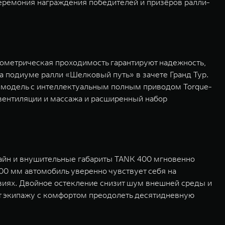
церемония награждения победителей и призёров ралли-
ометрическая проходимость гарантируют надежность,
 подиуме ралли «Шелковый путь» в зачете Гранд Тур.
ак модель с интеллектуальным полным приводом Torque-
 вентиляции и массажа и расширенный набор
айн и внушительные габариты TANK 400 мгновенно
00 мм автомобиль уверенно чувствует себя на
виях. Двойное остекление снизит шум внешней среды и
ут экипажу с комфортом преодолеть десятидневную