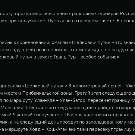
спорту, призер многочисленных раллийных турниров России
ил принять участие. Пусть и не в гоночном зачете. В про
лийных соревнований: «Ралли «Шелковый путь» – это знако
ом году, прекрасно понимая, что меня ждет, не раздумыва
лковый путь» в зачете Гранд Тур – особое событие».
тарт ралли «Шелковый путь» и 8-километровый пролог. Уже
м местам Прибайкальской зоны. Третий этап следующего дн
уя по маршруту Улан-Удэ – Улан-Батор, пересечет границу 
Монголии. Шестой этап следующего дня пройдет по маршр
амый быстрый спецучасток. 18 июля участники отправятс
олия, а на следующий день проедут по закольцованному ма
 на маршруте Ховд – Кош-Агач экипажи пересекут границу 