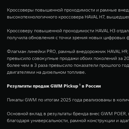
Кроссоверы повышенной проходимости и рамные внедо
высокотехнологичного кроссовера HAVAL H7, вышедшего
Кроссоверу повышенной проходимости HAVAL H3 отдали 
получила обновления с точки зрения новых цифровых 
Флагман линейки PRO, рамный внедорожник HAVAL H9, с
превысило совокупные продажи обоих поколений за 202
более чем в 3 раза превысило показатели прошлого го
двигателями на дизельном топливе.
Результаты продаж GWM Pickup ⁵ в России
Пикапы GWM по итогам 2025 года реализованы в количе
Основной вклад в результаты бренда внес GWM POER, 
благодаря универсальности, рамной конструкции и ад