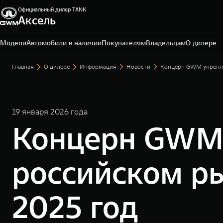
Официальный дилер TANK
Аксель
Мурманск, пр-кт Кольский, д. 83
+7 (8152) 79-00-00
Модели
Автомобили в наличии
Покупателям
Владельцам
О дилере
Главная
О дилере
Информация
Новости
Концерн GWM укрепля
19 января 2026 года
Концерн GWM 
российском ры
2025 год