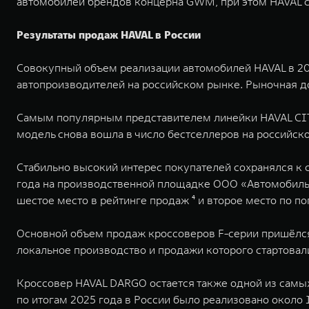
автомобилей брендов концерна GWM, при этом HAVAL с
Результаты продаж HAVAL в России
Совокупный объем реализации автомобилей HAVAL в 202
автопроизводителей на российском рынке. Рыночная дол
Самым популярным представителем линейки HAVAL CITY
модель снова вошла в число бестселлеров на российск
Стабильно высокий интерес покупателей сохранялся к 
года на производственной площадке ООО «Автомобильн
шестое место в рейтинге продаж ⁴ и второе место по 
Основной объем продаж кроссоверов F-серии пришёлся 
локальное производство и продажи которого стартовали
Кроссовер HAVAL DARGO остается также одной из сам
по итогам 2025 года в России было реализовано около 