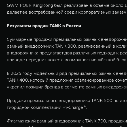
GWM POER KingKong был реализован в объёме около 1 
делает ее востребованной среди корпоративных заказч
Результаты продаж TANK в России
Суммарные продажи премиальных рамных внедорожнико
рамный внедорожник TANK 300, реализованный в колич
внедорожника предлагает два различных подхода к ре
приводе передних колес с возможностью жёсткой блок
В 2025 году модельный ряд премиальных рамных внед
TANK 400, который предложил сбалансированное сочет
укрепил позиции бренда в сегменте рамных внедорожни
Продажи премиального внедорожника TANK 500 по итога
гибридной комплектации Hi-Charge ⁶.
Флагманский рамный внедорожник TANK 700, продажи к