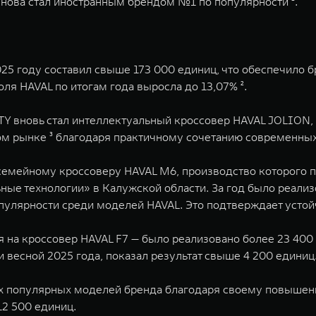
нова стал иностранным брендом №1 по популярности ¹.
5 году составил свыше 173 000 единиц, что обеспечило 
я HAVAL по итогам года выросла до 13,07% ².
 вновь стал интеллектуальный кроссовер HAVAL JOLION, 
ом рынке ³ благодаря практичному сочетанию современных 
семейному кроссоверу HAVAL M6, производство которого по
ые технологии» в Калужской области. За год было реализ
популярности среди моделей HAVAL. Это подтверждает усто
на кроссовер HAVAL F7 — было реализовано более 23 400 
 весной 2025 года, показал результат свыше 4 200 единиц
ых популярных моделей бренда благодаря своему повышен
12 500 единиц.