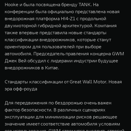
Hooke и была посвящена бренду TANK. На
WEY 07
WEY 05
конференции была официально представлена новая
Расширяя границы комфорта
Эстетика нов
от 6 149 000 ₽
от 5 699 0
внедорожная платформа Hi4-Z1 с продольной
двухмоторной гибридной архитектурой. Компания
также впервые представила новые стандарты
классификации внедорожников, которые станут
ориентиром для пользователей при выборе
автомобиля. Председатель правления концерна GWM
Джек Вей обсудил с лидерами индустрии будущее
внедорожников в Китае.
WEY 80
WEY 80 
Стандарты классификации от Great Wall Motor. Новая
эра офф-роуда
Масштаб возможностей
Масштаб воз
от 6 449 000 ₽
от 8 099 
Для передвижения по бездорожью очень важен
фактор безопасности. В различных сценариях
эксплуатации для минимизации рисков решающее
значение имеет соответствие автомобиля условиям
его использования. GWM стремится внедрить строгий