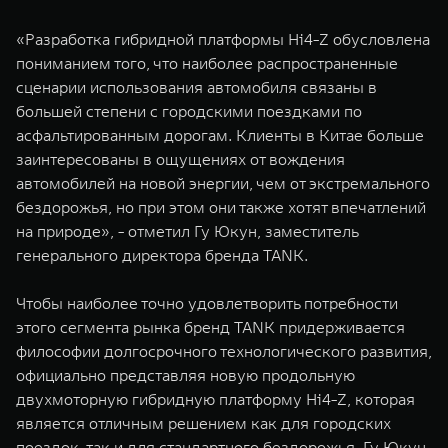
«Разработка гибридной платформы Hi4-Z обусловлена
пониманием того, что наиболее распространенные
сценарии использования автомобиля связаны в
большей степени с городскими поездками по
асфальтированным дорогам. Клиенты в Китае больше
заинтересованы в ощущениях от вождения
автомобилей на новой энергии, чем от экстремального
бездорожья, но при этом они также хотят впечатлений
на природе», - отметил Гу Юкун, заместитель
генерального директора бренда TANK.
Чтобы наиболее точно удовлетворить потребности
этого сегмента рынка бренд TANK придерживается
философии долгосрочного технологического развития,
официально представляя новую продольную
двухмоторную гибридную платформу Hi4-Z, которая
является отличным решением как для городских
поездок, так и для стандартного бездорожья. Гу Юкун