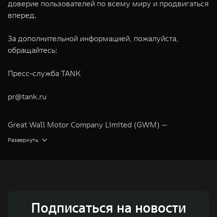
доверие пользователей по всему миру и продвигаться
вперед.
За дополнительной информацией, пожалуйста,
обращайтесь:
Пресс-служба TANK
pr@tank.ru
Great Wall Motor Company Limited (GWM) —
глобальный производитель внедорожников,
Развернуть
кроссоверов и пикапов, специализирующийся на
интеллектуальных технологиях и экологичном
производстве. Компания была зарегистрирована на
Гонконгской и Шанхайской фондовых биржах в 2003 и
Подписаться на новости
2011 годах соответственно. Сфера деятельности