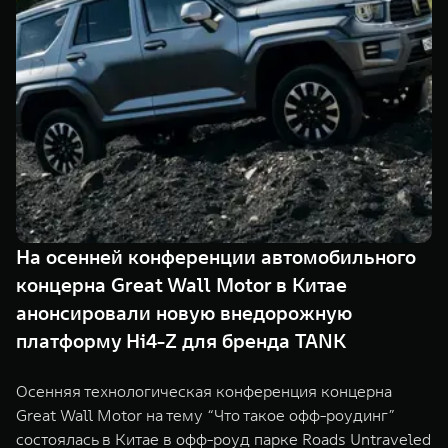
TANK Финансы
Сервис
Корпоративным клиентам
Специальные предложения
Моторные масла
TANK ФИНАНСЫ
TANK Кредит
ЦИФРОВЫЕ СЕРВИСЫ TANK
TANK Лизинг
Цифровые сервисы TANK
TANK 500
TANK 700
TANK Страхование
Подписки
Веди за собой
Сила признан
от 6 499 000 ₽
от 10 199 
На осенней конференции автомобильного
концерна Great Wall Motor в Китае
анонсировали новую внедорожную
платформу Hi4-Z для бренда TANK
Осенняя технологическая конференция концерна
Great Wall Motor на тему “Что такое офф-роудинг”
состоялась в Китае в офф-роуд парке Roads Untraveled