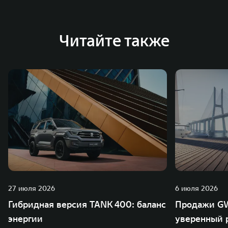
Австрии и Южной Корее. Компания построила
глобальную систему «14+5», которая включает 10
внутренних производственных комплексов и 4
Читайте также
зарубежных – в России, Таиланде, Бразилии и Индии, а
также 5 предприятий по сборке автомобилей.
27 июля 2026
6 июля 2026
Гибридная версия TANK 400: баланс
Продажи GW
энергии
уверенный р