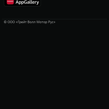
© ООО «Грейт Волл Мотор Рус»