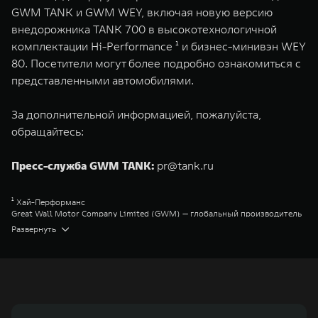
GWM TANK и GWM WEY, включая новую версию
внедорожника TANK 700 в высокотехнологичной
комплектации Hi-Performance ¹ и бизнес-минивэн WEY
80. Посетители могут более подробно ознакомиться с
представленными автомобилями.
За дополнительной информацией, пожалуйста,
обращайтесь:
Пресс-служба GWM TANK:
pr@tank.ru
¹ Хай-Перформанс
Great Wall Motor Company Limited (GWM) — глобальный производитель
внедорожников, кроссоверов и пикапов, специализирующийся на
Развернуть
интеллектуальных технологиях и экологичном производстве. Компания
была зарегистрирована на Гонконгской и Шанхайской фондовых биржах
в 2003 и 2011 годах соответственно. Сфера деятельности концерна
GWM включает проектирование, исследования и разработки,
производство, продажу и обслуживание автомобилей и запчастей.
Значительная доля инвестиций GWM сосредоточена на
конструкторских разработках автомобилей и силовых агрегатов,
использующих альтернативные источники энергии. Это обеспечивает