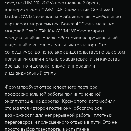
форуме (ПМЭФ-2025) премиальный бренд
WEY 07
WEY 05
внедорожников GWM TANK компании Great Wall
Расширяя границы комфорта
Эстетика нов
Motor (GWM) официально объявлен автомобильным
от 6 149 000 ₽
от 5 699 0
партнером мероприятия. Более 400 флагманских
моделей GWM TANK и GWM WEY формируют
официальный автопарк, обеспечивая премиальный,
надежный и интеллектуальный транспорт. Это
сотрудничество не только свидетельствует о высоком
признании отличительных характеристик и качества
бренда, но и демонстрирует инновации и
индивидуальный стиль.
WEY 80
WEY 80 
Форум требует от транспортного партнера
Масштаб возможностей
Масштаб воз
профессиональной работы при интенсивной
от 6 449 000 ₽
от 8 099 
эксплуатации на дорогах. Кроме того, автомобили
становятся «второй гостиной», обеспечивая
возможности для непрерывной работы, плотных
переговоров и полноценного отдыха в пути. Это не
просто выбор транспорта, а испытание