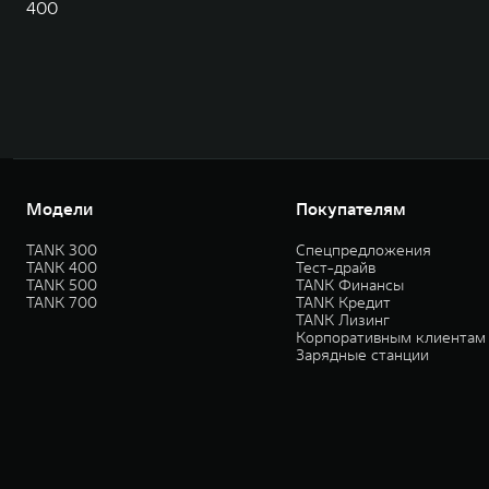
400
Модели
Покупателям
TANK 300
Спецпредложения
TANK 400
Тест-драйв
TANK 500
TANK Финансы
TANK 700
TANK Кредит
TANK Лизинг
Корпоративным клиентам
Зарядные станции