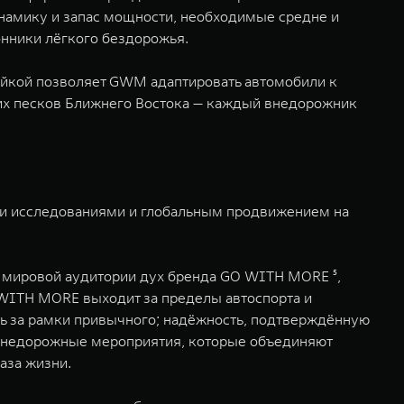
намику и запас мощности, необходимые средне и
онники лёгкого бездорожья.
ройкой позволяет GWM адаптировать автомобили к
них песков Ближнего Востока — каждый внедорожник
и исследованиями и глобальным продвижением на
т мировой аудитории дух бренда GO WITH MORE ⁵,
WITH MORE выходит за пределы автоспорта и
ть за рамки привычного; надёжность, подтверждённую
з внедорожные мероприятия, которые объединяют
аза жизни.