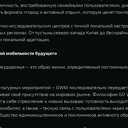
мичность, востребованную семейными пользователями, ди
ь формата «город и активный отдых», которую ценят покл
учно-исследовательских центров с точной локальной наст
ых регионах. От пустынь северо-запада Китая до бескрай
 локальной адаптации.
ной мобильности будущего
ездорожья — это образ жизни, определяемый постоянным
и культурных мероприятий — GWM последовательно передае
ивая своё присутствие на мировом рынке. Философия GO 
т в себе стремление к новым вызовам: готовность выходи
омобилях; а также – тесную связь с пользователями чере
бщество единомышленников и поклонников активного обр