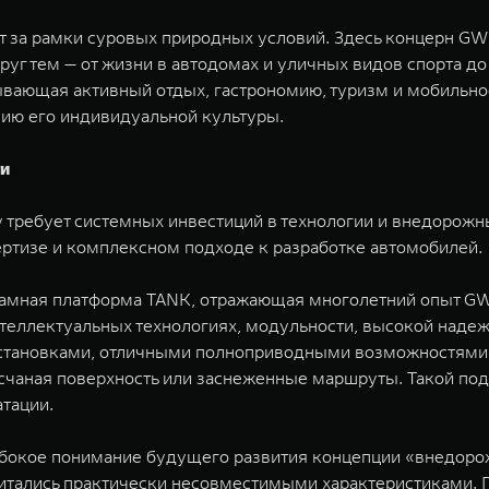
ят за рамки суровых природных условий. Здесь концерн GW
руг тем — от жизни в автодомах и уличных видов спорта 
ывающая активный отдых, гастрономию, туризм и мобильно
ию его индивидуальной культуры.
ти
у требует системных инвестиций в технологии и внедоро
ертизе и комплексном подходе к разработке автомобилей.
амная платформа TANK, отражающая многолетний опыт GWM
нтеллектуальных технологиях, модульности, высокой наде
тановками, отличными полноприводными возможностями 
есчаная поверхность или заснеженные маршруты. Такой п
тации.
бокое понимание будущего развития концепции «внедорож
итались практически несовместимыми характеристиками. П