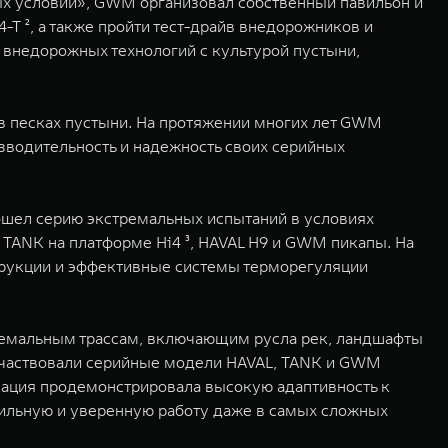
х условий», GWM организовал собственный павильон и
-T ², а также пройти тест-драйв внедорожников и
внедорожных технологий с культурой пустыни,
 песках пустыни. На протяжении многих лет GWM
зводительность и надежность своих серийных
ошел серию экстремальных испытаний в условиях
 TANK на платформе Hi4 ³, HAVAL H9 и GWM пикапы. На
трукции и эффективные системы терморегуляции
ремальным трассам, включающим русла рек, ландшафты
 участвовали серийные модели HAVAL, TANK и GWM
кация продемонстрировала высокую адаптивность к
ильную и уверенную работу даже в самых сложных