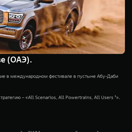
е (ОАЭ).
тие в международном фестивале в пустыне Абу-Даби
ию – «All Scenarios, All Powertrains, All Users ¹».