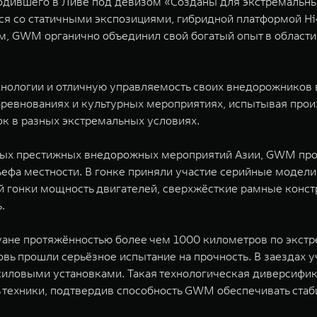
дившего в Ливе под девизом «Созданы для экстремальны
ся со статичными экспозициями, гибридной платформой Hi4
 GWM органично объединил свой богатый опыт в области 
логии и отличную управляемость своих внедорожников в
ревнованиях и культурных мероприятиях, испытывая прои
к в разных экстремальных условиях.
самых престижных внедорожных мероприятий Азии, GWM пр
ьефа местности. В гонке приняли участие серийные модели
й гонки мощность двигателей, сверхжёсткие рамные конс
.
уане протяжённостью более чем 1000 километров по экст
ь прошли серьёзное испытание на прочность. В заездах
иловыми установками. Такая технологическая диверсифи
техники, подтвердив способность GWM обеспечивать стаб