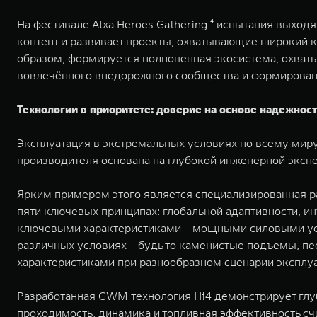
На фестивале Alxa Heroes Gathering ⁴ испытания выход
контент и развивает проекты, охватывающие широкий к
образом, формируется полноценная экосистема, охват
вовлечённого внедорожного сообщества и формирован
Технологии в приоритете: доверие на основе надежнос
Эксплуатация в экстремальных условиях по всему мир
производителя основана на глубокой инженерной эксп
Ярким примером этого является специализированная р
пяти ключевых принципах: глобальной адаптивности, и
ключевыми характеристиками – мощными силовыми ус
различных условиях – будь то каменистые подъемы, п
характеристиками при разнообразном сценарии эксплуа
Разработанная GWM технология Hi4 демонстрирует глу
проходимость, динамика и топливная эффективность сч