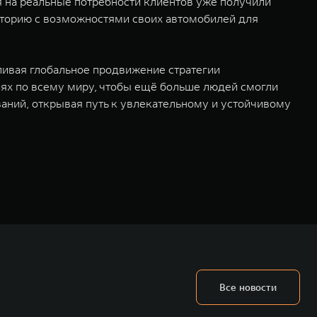
 на реальные потребности клиентов уже получили
иторию с возможностями своих автомобилей для
ливая глобальное продвижение стратегии
иях по всему миру, чтобы ещё больше людей смогли
аний, открывая путь к увлекательному и устойчивому
ьных технологиях и экологичном производстве. Компания была
оектирование, исследования и разработки, производство, продажу и
грегатов, использующих альтернативные источники энергии. Это
му миру. Компания вносит активный вклад в создание технологического
WM – интеллектуальных кроссоверов и внедорожников HAVAL,
ичный бренд SALOON – в совокупности образуют сегмент прогрессивных
Все новости
век. В течение шести лет подряд продажи GWM превышают отметку в 1
 С 1998 года Great Wall Motor занимает первое место по объёмам продаж
США, Германии, Индии, Австрии и Южной Корее. Компания построила